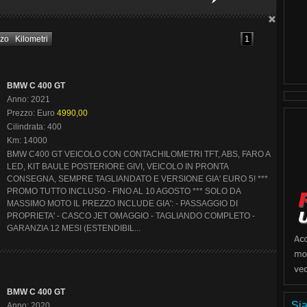
zzo
Kilometri
1
BMW C 400 GT
Anno: 2021
Prezzo: Euro
4990,00
Cilindrata: 400
Km: 14000
BMW C400 GT VEICOLO CON CONTACHILOMETRI TFT, ABS, FARO A
LED, KIT BAULE POSTERIORE GIVI, VEICOLO IN PRONTA
CONSEGNA, SEMPRE TAGLIANDATO E VERSIONE GIA' EURO 5! ***
PROMO TUTTO INCLUSO - FINO AL 10 AGOSTO *** SOLO DA
MASSIMO MOTO IL PREZZO INCLUDE GIA': - PASSAGGIO DI
PROPRIETA' - CASCO JET OMAGGIO - TAGLIANDO COMPLETO -
GARANZIA 12 MESI (ESTENDIBIL...
BMW C 400 GT
Sia
Anno: 2020