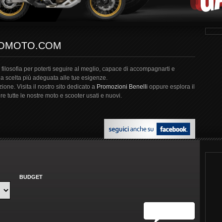
MOMOTO.COM
filosofia per poterti seguire al meglio, capace di accompagnarti e
la scelta più adeguata alle tue esigenze.
one. Visita il nostro sito dedicato a
Promozioni Benelli
oppure esplora il
re tutte le nostre moto e scooter usati e nuovi.
BUDGET