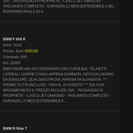
GIA': - PASSAGGIO DI PROPRIETA' - CASCO JET OMAGGIO -
TAGLIANDO COMPLETO - GARANZIA 12 MESI (ESTENDIBILE A 36) -
RISPARMIO REALE DI 4...
BMW F 800 R
Anno: 2018
Prezzo: Euro
4550,00
Cilindrata: 800
Km: 32000
BMW F800R ABS ACCESSORIATA CON CUPOLINO, TELAIETTI
LATERALI, DOPPIE CHIAVI, APPENA GOMMATA, NESSUN LAVORO
DA ESEGUIRE, QUALSIASI PROVA. APPENA TAGLIANDATA. ***
PROMO TUTTO INCLUSO - FINO AL 20 AGOSTO *** SOLO DA
MASSIMO MOTO IL PREZZO INCLUDE GIA': - PASSAGGIO DI
PROPRIETA' - CASCO JET OMAGGIO - TAGLIANDO COMPLETO -
GARANZIA 12 MESI (ESTENDIBILE A ...
BMW R Nine T