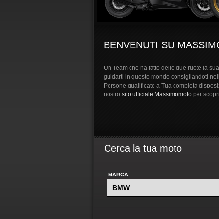
BENVENUTI SU MASSI
Un Team che ha fatto delle due ruote la sua 
guidarti in questo mondo consigliandoti nel
Persone qualificate a Tua completa disposizi
nostro
sito ufficiale Massimomoto
per scopri
Cerca la tua moto
MARCA