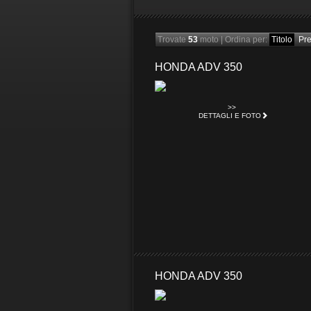
Trovate
53
moto
|
Ordina per:
Titolo
Pr
HONDA ADV 350
>>
DETTAGLI E FOTO
HONDA ADV 350