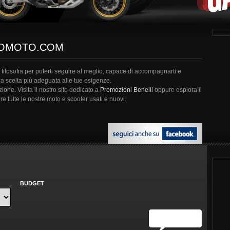
MOMOTO.COM
filosofia per poterti seguire al meglio, capace di accompagnarti e
la scelta più adeguata alle tue esigenze.
one. Visita il nostro sito dedicato a
Promozioni Benelli
oppure esplora il
re tutte le nostre moto e scooter usati e nuovi.
BUDGET