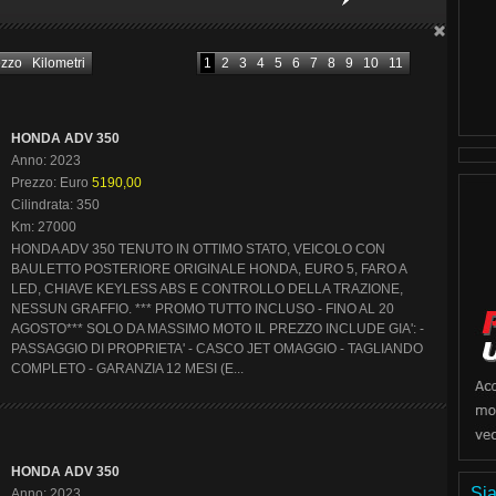
ezzo
Kilometri
1
2
3
4
5
6
7
8
9
10
11
HONDA ADV 350
Anno: 2023
Prezzo: Euro
5190,00
Cilindrata: 350
Km: 27000
HONDA ADV 350 TENUTO IN OTTIMO STATO, VEICOLO CON
BAULETTO POSTERIORE ORIGINALE HONDA, EURO 5, FARO A
LED, CHIAVE KEYLESS ABS E CONTROLLO DELLA TRAZIONE,
NESSUN GRAFFIO. *** PROMO TUTTO INCLUSO - FINO AL 20
AGOSTO*** SOLO DA MASSIMO MOTO IL PREZZO INCLUDE GIA': -
PASSAGGIO DI PROPRIETA' - CASCO JET OMAGGIO - TAGLIANDO
COMPLETO - GARANZIA 12 MESI (E...
HONDA ADV 350
Sia
Anno: 2023