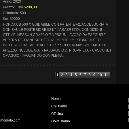
Anno: 2023
Prezzo: Euro
5290,00
Cilindrata: 500
Km: 39000
HONDA CB 500 X GUIDABILE CON PATENTE A2, ACCESSORIATA
CON BAULE POSTERIORE 52 LT, PARABREZZA, CONDIZIONI
OTTIME, NESSUN GRAFFIO E NESSUN LAVORO DA ESEGUIRE,
APPENA TAGLIANDATA UFFICIALMENTE. *** PROMO TUTTO
INCLUSO - FINO AL 10 AGOSTO *** SOLO DA MASSIMO MOTO IL
PREZZO INCLUDE GIA': - PASSAGGIO DI PROPRIETA' - CASCO JET
OMAGGIO - TAGLIANDO COMPLETO...
1
2
3
4
5
6
7
8
9
10
11
Home
Chi siamo
Officina
o.it
imomoto.com
Dove siamo