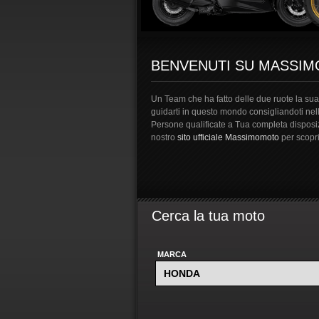
BENVENUTI SU MASSI
Un Team che ha fatto delle due ruote la sua 
guidarti in questo mondo consigliandoti nel
Persone qualificate a Tua completa disposizi
nostro
sito ufficiale Massimomoto
per scopri
Cerca la tua moto
MARCA