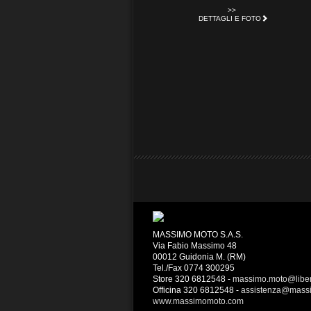
>>
DETTAGLI E FOTO
MASSIMO MOTO S.A.S.
Via Fabio Massimo 48
00012 Guidonia M. (RM)
Tel./Fax 0774 300295
Store 320 6812548 -
massimo.moto@liber
Officina 320 6812548 -
assistenza@mass
www.massimomoto.com