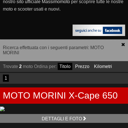
nostro
sito ufficiale Massimomoto
per scoprire tutte le nostre
moto e scooter usati e nuovi.
Ricerca effettuata con i seguenti parametri: MOTO
MORINI
Trovate
2
moto
Ordina per:
Titolo
Prezzo
Kilometri
1
MOTO MORINI X-Cape 650
DETTAGLI E FOTO