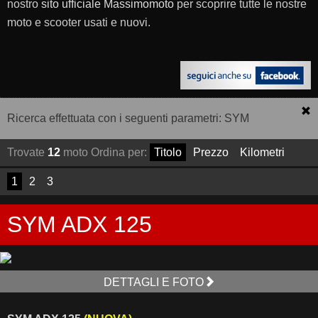
nostro
sito ufficiale Massimomoto
per scoprire tutte le nostre
moto e scooter usati e nuovi.
Ricerca effettuata con i seguenti parametri: SYM
Trovate
12
moto
Ordina per:
Titolo
Prezzo
Kilometri
1
2
3
SYM ADX 125
DETTAGLI E FOTO