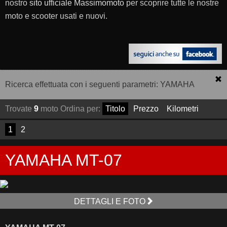
nostro
sito ufficiale Massimomoto
per scoprire tutte le nostre
moto e scooter usati e nuovi.
Ricerca effettuata con i seguenti parametri: YAMAHA
Trovate
9
moto
Ordina per:
Titolo
Prezzo
Kilometri
1
2
YAMAHA MT-07
DETTAGLI E FOTO