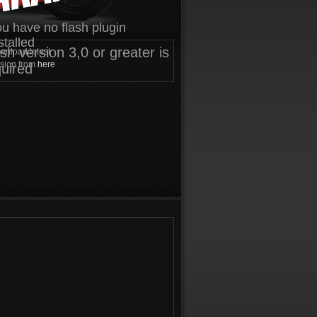
u have no flash plugin
stalled
sh version 3,0 or greater is
wnload latest
rsion from
here
quired