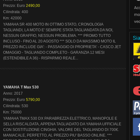
Prezzo: Euro
2490,00
Cilindrata: 400
Km: 42000
YAMAHA SR 400 MOTO IN OTTIMO STATO, CRONOLOGIA
TAGLIANDI, LA MOTO E' SEMRPE STATA TAGLIANDATA DA NOI,
NESSUN GRAFFIO, NESSUN PROBLEMA. *** PROMO TUTTO
Sia
INCLUSO - FINO AL 20 AGOSTO *** SOLO DA MASSIMO MOTO IL
PREZZO INCLUDE GIA': - PASSAGGIO DI PROPRIETA' - CASCO JET
OMAGGIO - TAGLIANDO COMPLETO - GARANZIA 12 MESI
(ESTENDIBILE A 36) - RISPARMIO REALE...
YAMAHA T Max 530
Anno: 2017
Prezzo: Euro
5790,00
Cilindrata: 530
Km: 75000
YAMAHA TMAX 530 DX PARABREZZA ELETTRICO, MANOPOLE E
SELLA RISCALDATA, APPENA TAGLIADATO DA YAMAHA UFFICIALE
CON SOSTITUZIONE CINGHIA. VALORE DEL TAGLIANDO DI 700€.
MANIACALE, PERFETTO, AL PREZZO PIU' BASSO ONLINE. ***