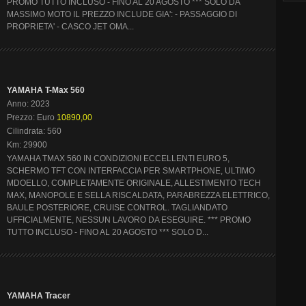
PROMO TUTTO INCLUSO - FINO AL 20 AGOSTO *** SOLO DA
MASSIMO MOTO IL PREZZO INCLUDE GIA': - PASSAGGIO DI
PROPRIETA' - CASCO JET OMA...
YAMAHA T-Max 560
Anno: 2023
Prezzo: Euro
10890,00
Cilindrata: 560
Km: 29900
YAMAHA TMAX 560 IN CONDIZIONI ECCELLENTI EURO 5,
SCHERMO TFT CON INTERFACCIA PER SMARTPHONE, ULTIMO
MDOELLO, COMPLETAMENTE ORIGINALE, ALLESTIMENTO TECH
MAX, MANOPOLE E SELLA RISCALDATA, PARABREZZA ELETTRICO,
BAULE POSTERIORE, CRUISE CONTROL. TAGLIANDATO
UFFICIALMENTE, NESSUN LAVORO DA ESEGUIRE. *** PROMO
TUTTO INCLUSO - FINO AL 20 AGOSTO *** SOLO D...
YAMAHA Tracer