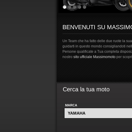
BENVENUTI SU MASSI
Un Team che ha fatto delle due ruote la sua 
guidarti in questo mondo consigliandoti nel
Persone qualificate a Tua completa disposizi
nostro
sito ufficiale Massimomoto
per scopri
Cerca la tua moto
MARCA