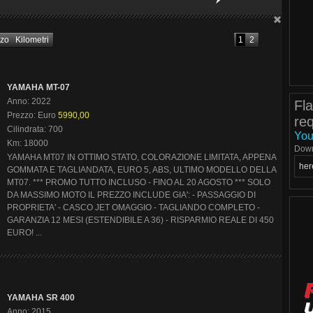
zzo
Kilometri
1
2
YAMAHA MT-07
Anno: 2022
Fla
Prezzo: Euro
5990,00
re
Cilindrata: 700
You
Km: 18000
Down
YAMAHA MT07 IN OTTIMO STATO, COLORAZIONE LIMITATA, APPENA
her
GOMMATA E TAGLIANDATA, EURO 5, ABS, ULTIMO MODELLO DELLA
MT07. *** PROMO TUTTO INCLUSO - FINO AL 20 AGOSTO *** SOLO
DA MASSIMO MOTO IL PREZZO INCLUDE GIA': - PASSAGGIO DI
PROPRIETA' - CASCO JET OMAGGIO - TAGLIANDO COMPLETO -
GARANZIA 12 MESI (ESTENDIBILE A 36) - RISPARMIO REALE DI 450
EURO! ...
YAMAHA SR 400
Anno: 2015