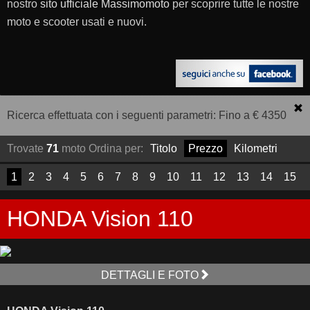
nostro
sito ufficiale Massimomoto
per scoprire tutte le nostre
moto e scooter usati e nuovi.
Ricerca effettuata con i seguenti parametri: Fino a € 4350
Trovate
71
moto
Ordina per:
Titolo
Prezzo
Kilometri
1
2
3
4
5
6
7
8
9
10
11
12
13
14
15
HONDA Vision 110
DETTAGLI E FOTO