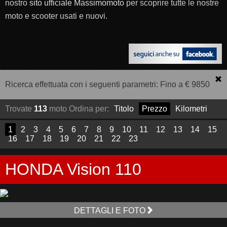
nostro
sito ufficiale Massimomoto
per scoprire tutte le nostre
moto e scooter usati e nuovi.
Ricerca effettuata con i seguenti parametri: Fino a € 9850
Trovate
113
moto
Ordina per:
Titolo
Prezzo
Kilometri
1
2
3
4
5
6
7
8
9
10
11
12
13
14
15
16
17
18
19
20
21
22
23
HONDA Vision 110
DETTAGLI E FOTO